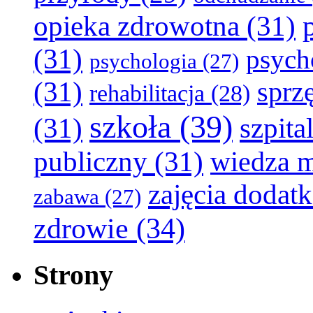
opieka zdrowotna
(31)
(31)
psych
psychologia
(27)
(31)
sprz
rehabilitacja
(28)
szkoła
(39)
(31)
szpita
publiczny
(31)
wiedza 
zajęcia dodat
zabawa
(27)
zdrowie
(34)
Strony