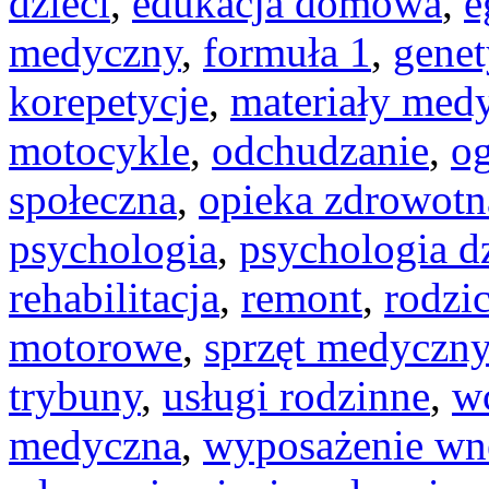
dzieci
,
edukacja domowa
,
e
medyczny
,
formuła 1
,
gene
korepetycje
,
materiały med
motocykle
,
odchudzanie
,
o
społeczna
,
opieka zdrowotn
psychologia
,
psychologia d
rehabilitacja
,
remont
,
rodzi
motorowe
,
sprzęt medyczny
trybuny
,
usługi rodzinne
,
w
medyczna
,
wyposażenie wn