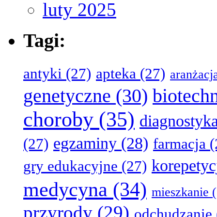
luty 2025
Tagi:
antyki
(27)
apteka
(27)
aranżacj
genetyczne
(30)
biotech
choroby
(35)
diagnostyk
egzaminy
(28)
(27)
farmacja
(
korepetyc
gry edukacyjne
(27)
medycyna
(34)
mieszkanie
(
przyrody
(29)
odchudzanie